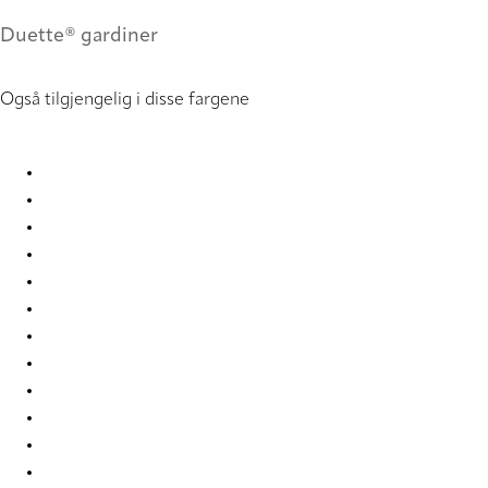
Duette® gardiner
Også tilgjengelig i disse fargene
Batiste duo tone 2246 Duette
Batiste duo tone 2247 Duette
Batiste duo tone 2248 Duette
Batiste duo tone 2249 Duette
Batiste duo tone 2250 Duette
Batiste duo tone 4276 Duette
Batiste duo tone 501 Duette
Batiste duo tone 7651 Duette
Batiste duo tone 7656 Duette
Batiste duo tone 7662 Duette
Batiste duo tone 9220 Duette
Batiste duo tone 9224 Duette