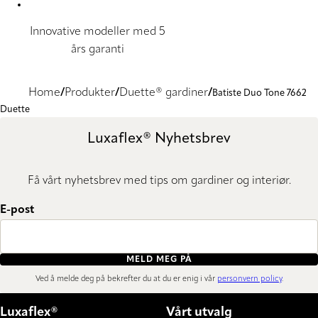
Innovative modeller med 5
års garanti
Home
Produkter
Duette® gardiner
Batiste Duo Tone 7662
Duette
Luxaflex® Nyhetsbrev
Få vårt nyhetsbrev med tips om gardiner og interiør.
E-post
MELD MEG PÅ
Ved å melde deg på bekrefter du at du er enig i vår
personvern policy
.
Luxaflex®
Vårt utvalg