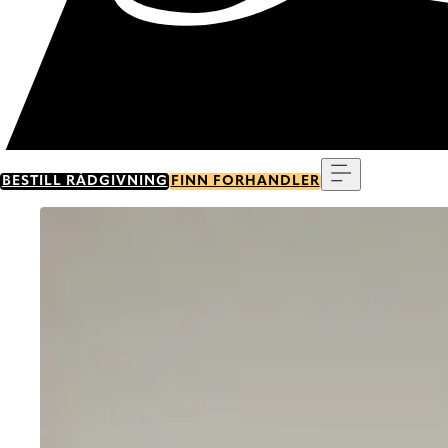
Meny
BESTILL RÅDGIVNING
FINN FORHANDLER
Go to item 0