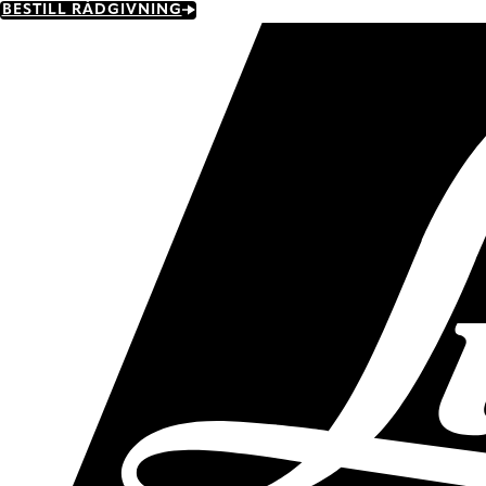
Skip
BESTILL RÅDGIVNING
to
main
content