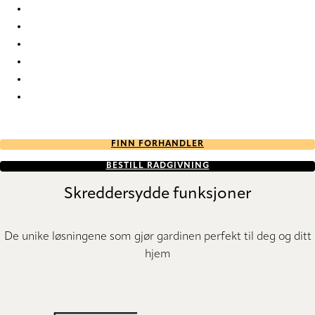
Circular Re-Life 9835 Roman Blind
Circular Re-Life 9836 Roman Blind
Circular Re-Life 9837 Roman Blind
Circular Re-Life 9838 Roman Blind
Circular Re-Life 9839 Roman Blind
Circular Re-Life 9840 Roman Blind
FINN FORHANDLER
BESTILL RÅDGIVNING
Skreddersydde funksjoner
De unike løsningene som gjør gardinen perfekt til deg og ditt
hjem