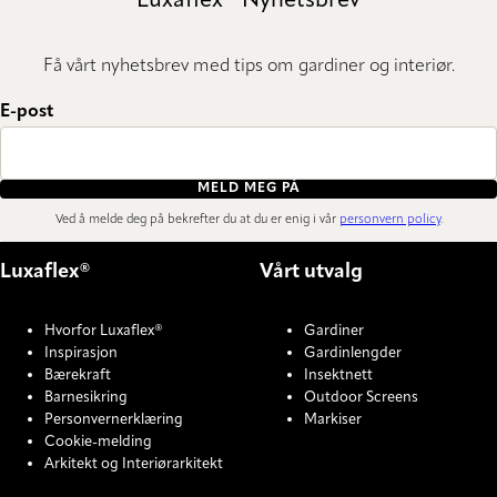
Luxaflex® Nyhetsbrev
Få vårt nyhetsbrev med tips om gardiner og interiør.
E-post
MELD MEG PÅ
Ved å melde deg på bekrefter du at du er enig i vår
personvern policy
.
Luxaflex®
Vårt utvalg
Hvorfor Luxaflex®
Gardiner
Inspirasjon
Gardinlengder
Bærekraft
Insektnett
Barnesikring
Outdoor Screens
Personvernerklæring
Markiser
Cookie-melding
Arkitekt og Interiørarkitekt