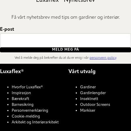
Luxaflex® Nyhetsbrev
Få vårt nyhetsbrev med tips om gardiner og interiør.
E-post
MELD MEG PÅ
Ved å melde deg på bekrefter du at du er enig i vår
personvern policy
.
Luxaflex®
Vårt utvalg
Hvorfor Luxaflex®
Gardiner
Inspirasjon
Gardinlengder
Bærekraft
Insektnett
Barnesikring
Outdoor Screens
Personvernerklæring
Markiser
Cookie-melding
Arkitekt og Interiørarkitekt