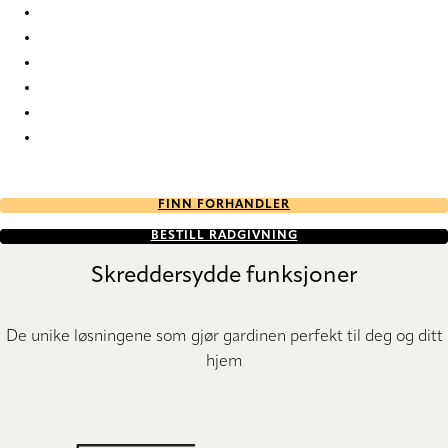
Circular Re-Life 9835 Roman Blind
Circular Re-Life 9836 Roman Blind
Circular Re-Life 9837 Roman Blind
Circular Re-Life 9838 Roman Blind
Circular Re-Life 9839 Roman Blind
Circular Re-Life 9840 Roman Blind
FINN FORHANDLER
BESTILL RÅDGIVNING
Skreddersydde funksjoner
De unike løsningene som gjør gardinen perfekt til deg og ditt
hjem