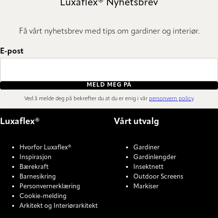
Luxaflex® Nyhetsbrev
Få vårt nyhetsbrev med tips om gardiner og interiør.
E-post
MELD MEG PÅ
Ved å melde deg på bekrefter du at du er enig i vår
personvern policy
.
Luxaflex®
Vårt utvalg
Hvorfor Luxaflex®
Gardiner
Inspirasjon
Gardinlengder
Bærekraft
Insektnett
Barnesikring
Outdoor Screens
Personvernerklæring
Markiser
Cookie-melding
Arkitekt og Interiørarkitekt