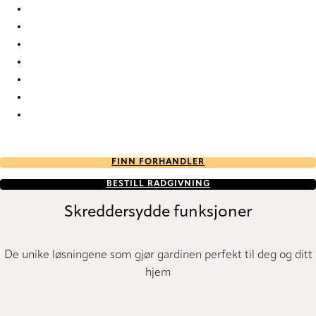
Davon Davon-15 Roman Blind
Davon Davon-16 Roman Blind
Davon Davon-17 Roman Blind
Davon Davon-18 Roman Blind
Davon Davon-19 Roman Blind
Davon Davon-20 Roman Blind
Davon Davon-21 Roman Blind
FINN FORHANDLER
BESTILL RÅDGIVNING
Skreddersydde funksjoner
De unike løsningene som gjør gardinen perfekt til deg og ditt
hjem