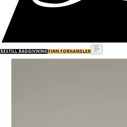
Meny
BESTILL RÅDGIVNING
FINN FORHANDLER
Go to item 0