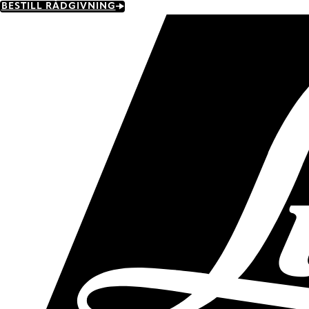
Skip
BESTILL RÅDGIVNING
to
main
content