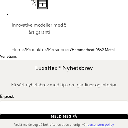
Innovative modeller med 5
års garanti
Home
Produkter
Persienner
Hammerbeat 0862 Metal
Venetians
Luxaflex® Nyhetsbrev
Få vårt nyhetsbrev med tips om gardiner og interiør.
E-post
MELD MEG PÅ
Ved å melde deg på bekrefter du at du er enig i vår
personvern policy
.