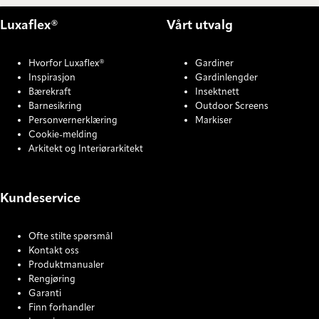
Luxaflex®
Vårt utvalg
Hvorfor Luxaflex®
Gardiner
Inspirasjon
Gardinlengder
Bærekraft
Insektnett
Barnesikring
Outdoor Screens
Personvernerklæring
Markiser
Cookie-melding
Arkitekt og Interiørarkitekt
Kundeservice
Ofte stilte spørsmål
Kontakt oss
Produktmanualer
Rengjøring
Garanti
Finn forhandler