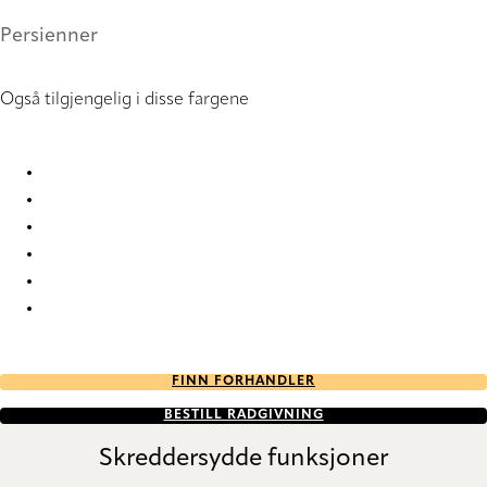
Persienner
Også tilgjengelig i disse fargene
Hammerbeat 0854 Metal Venetians
Hammerbeat 0862 Metal Venetians
Hammerbeat 0863 Metal Venetians
Hammerbeat 2324 Metal Venetians
Hammerbeat 5084 Metal Venetians
Hammerbeat 5094 Metal Venetians
FINN FORHANDLER
BESTILL RÅDGIVNING
Skreddersydde funksjoner