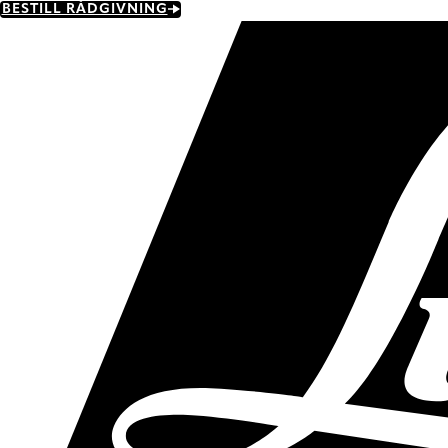
Skip
BESTILL RÅDGIVNING
to
main
content