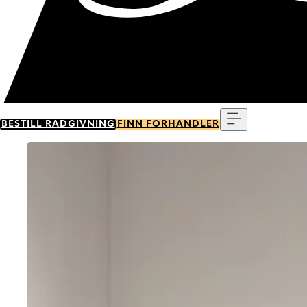
Meny
BESTILL RÅDGIVNING
FINN FORHANDLER
Go to item 0