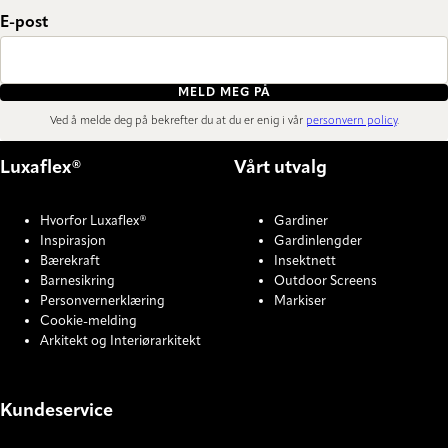
E-post
MELD MEG PÅ
Ved å melde deg på bekrefter du at du er enig i vår
personvern policy
.
Luxaflex®
Vårt utvalg
Hvorfor Luxaflex®
Gardiner
Inspirasjon
Gardinlengder
Bærekraft
Insektnett
Barnesikring
Outdoor Screens
Personvernerklæring
Markiser
Cookie-melding
Arkitekt og Interiørarkitekt
Kundeservice