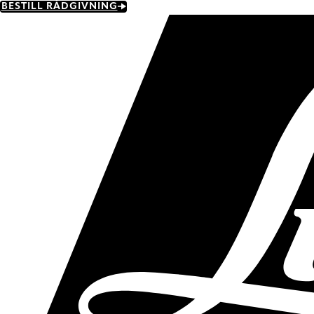
Skip
BESTILL RÅDGIVNING
to
main
content