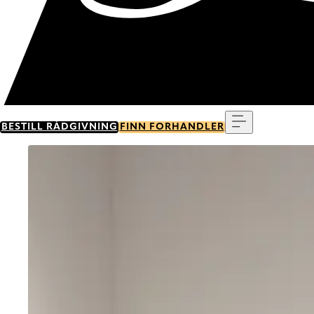
Meny
BESTILL RÅDGIVNING
FINN FORHANDLER
Go to item 0