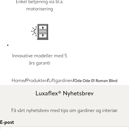
Enkel betjening via bl.a.
motorisering
Innovative modeller med 5
års garanti
Home
Produkter
Liftgardiner
Ode Ode 01 Roman Blind
Luxaflex® Nyhetsbrev
Få vårt nyhetsbrev med tips om gardiner og interiør.
E-post