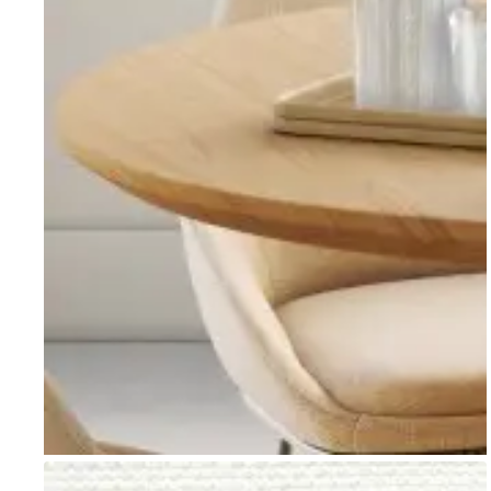
Go to item 1