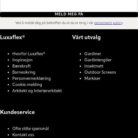
MELD MEG PÅ
Ved å melde deg på bekrefter du at du er enig i vår
personvern policy
.
Luxaflex®
Vårt utvalg
Hvorfor Luxaflex®
Gardiner
Inspirasjon
Gardinlengder
Bærekraft
Insektnett
Barnesikring
Outdoor Screens
Personvernerklæring
Markiser
Cookie-melding
Arkitekt og Interiørarkitekt
Kundeservice
Ofte stilte spørsmål
Kontakt oss