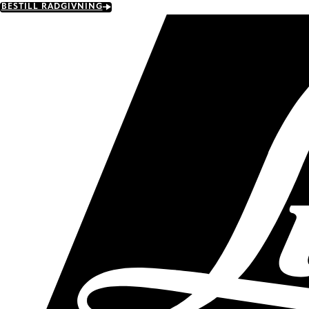
Skip
BESTILL RÅDGIVNING
to
main
content