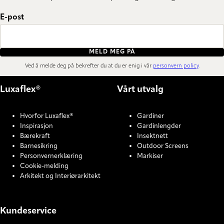
E-post
MELD MEG PÅ
Ved å melde deg på bekrefter du at du er enig i vår
personvern policy
.
Luxaflex®
Vårt utvalg
Hvorfor Luxaflex®
Gardiner
Inspirasjon
Gardinlengder
Bærekraft
Insektnett
Barnesikring
Outdoor Screens
Personvernerklæring
Markiser
Cookie-melding
Arkitekt og Interiørarkitekt
Kundeservice