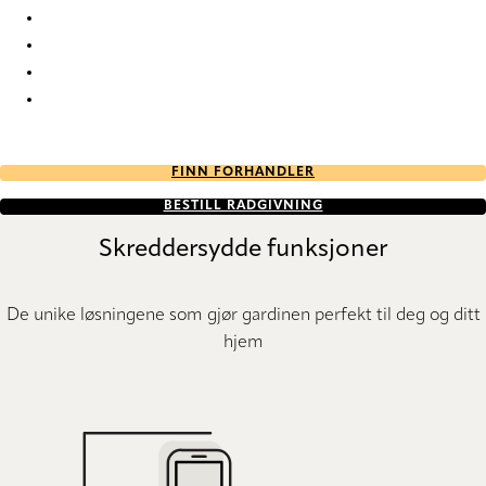
Ode Ode-93 Roman Blind
Ode Ode-97 Roman Blind
Ode Ode-98 Roman Blind
Ode Ode-99 Roman Blind
FINN FORHANDLER
BESTILL RÅDGIVNING
Skreddersydde funksjoner
De unike løsningene som gjør gardinen perfekt til deg og ditt
hjem