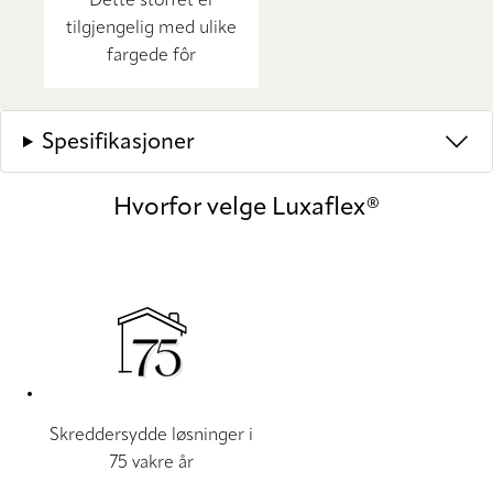
Dette stoffet er
tilgjengelig med ulike
fargede fôr
Spesifikasjoner
Hvorfor velge Luxaflex®
Skreddersydde løsninger i
75 vakre år