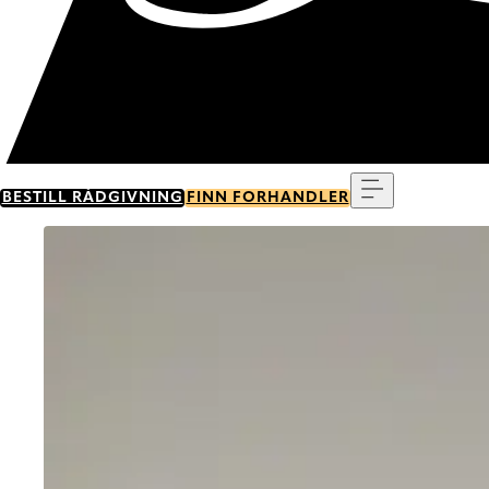
Meny
BESTILL RÅDGIVNING
FINN FORHANDLER
Go to item 0