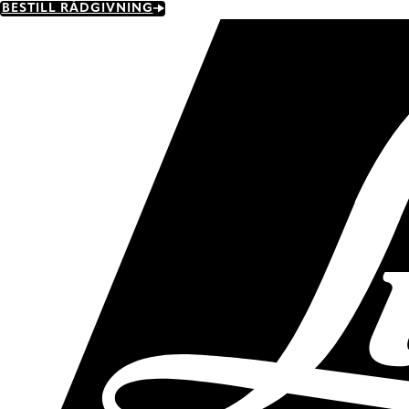
Skip
BESTILL RÅDGIVNING
to
main
content