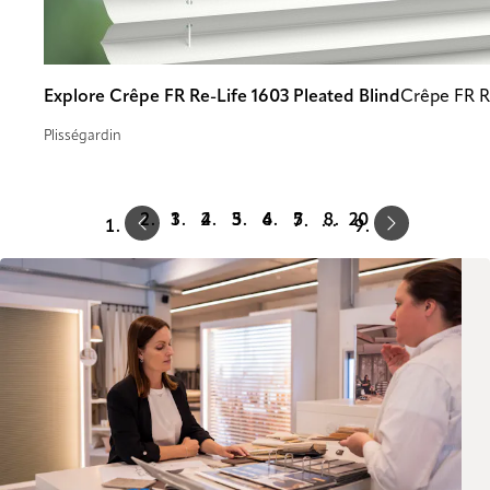
Explore Crêpe FR Re-Life 1603 Pleated Blind
Crêpe FR R
Plisségardin
Prev
Next
1
2
3
4
5
20
…