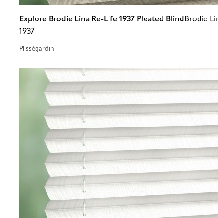
Explore Brodie Lina Re-Life 1937 Pleated Blind
Brodie Li
1937
Plisségardin