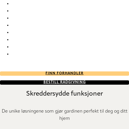
Wisper Wisper-70 Roman Blind
Wisper Wisper-80 Roman Blind
Wisper Wisper-81 Roman Blind
Wisper Wisper-85 Roman Blind
Wisper Wisper-90 Roman Blind
Wisper Wisper-91 Roman Blind
Wisper Wisper-95 Roman Blind
Wisper Wisper-96 Roman Blind
FINN FORHANDLER
BESTILL RÅDGIVNING
Skreddersydde funksjoner
De unike løsningene som gjør gardinen perfekt til deg og ditt
hjem