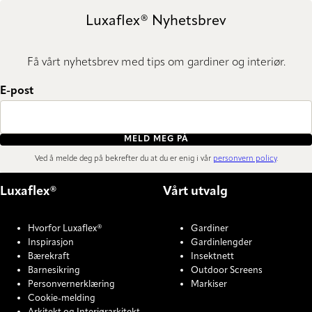
Luxaflex® Nyhetsbrev
Få vårt nyhetsbrev med tips om gardiner og interiør.
E-post
MELD MEG PÅ
Ved å melde deg på bekrefter du at du er enig i vår
personvern policy
.
Luxaflex®
Vårt utvalg
Hvorfor Luxaflex®
Gardiner
Inspirasjon
Gardinlengder
Bærekraft
Insektnett
Barnesikring
Outdoor Screens
Personvernerklæring
Markiser
Cookie-melding