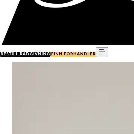
Meny
BESTILL RÅDGIVNING
FINN FORHANDLER
Go to item 0