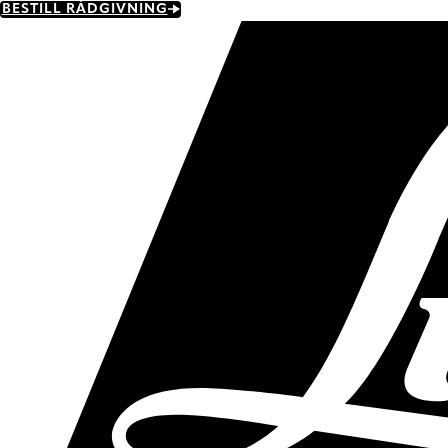
Skip
BESTILL RÅDGIVNING
to
main
content