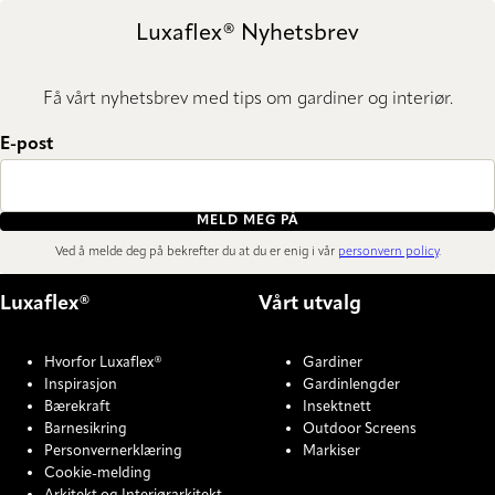
Luxaflex® Nyhetsbrev
Få vårt nyhetsbrev med tips om gardiner og interiør.
E-post
MELD MEG PÅ
Ved å melde deg på bekrefter du at du er enig i vår
personvern policy
.
Luxaflex®
Vårt utvalg
Hvorfor Luxaflex®
Gardiner
Inspirasjon
Gardinlengder
Bærekraft
Insektnett
Barnesikring
Outdoor Screens
Personvernerklæring
Markiser
Cookie-melding