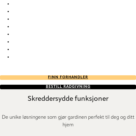
Wisper Wisper-70 Roman Blind
Wisper Wisper-80 Roman Blind
Wisper Wisper-81 Roman Blind
Wisper Wisper-85 Roman Blind
Wisper Wisper-90 Roman Blind
Wisper Wisper-91 Roman Blind
Wisper Wisper-95 Roman Blind
Wisper Wisper-96 Roman Blind
FINN FORHANDLER
BESTILL RÅDGIVNING
Skreddersydde funksjoner
De unike løsningene som gjør gardinen perfekt til deg og ditt
hjem