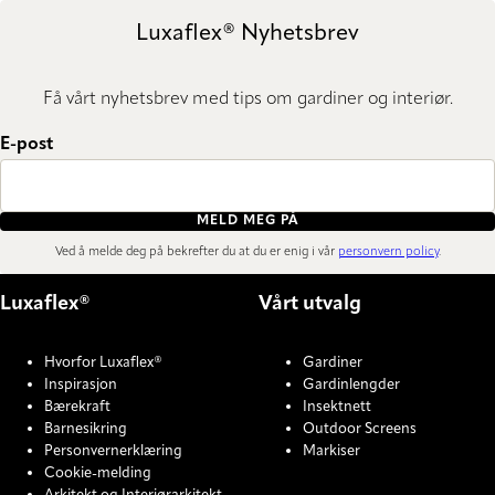
Luxaflex® Nyhetsbrev
Få vårt nyhetsbrev med tips om gardiner og interiør.
E-post
MELD MEG PÅ
Ved å melde deg på bekrefter du at du er enig i vår
personvern policy
.
Luxaflex®
Vårt utvalg
Hvorfor Luxaflex®
Gardiner
Inspirasjon
Gardinlengder
Bærekraft
Insektnett
Barnesikring
Outdoor Screens
Personvernerklæring
Markiser
Cookie-melding