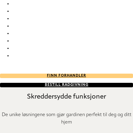
Wisper Wisper-70 Roman Blind
Wisper Wisper-80 Roman Blind
Wisper Wisper-81 Roman Blind
Wisper Wisper-85 Roman Blind
Wisper Wisper-90 Roman Blind
Wisper Wisper-91 Roman Blind
Wisper Wisper-95 Roman Blind
Wisper Wisper-96 Roman Blind
FINN FORHANDLER
BESTILL RÅDGIVNING
Skreddersydde funksjoner
De unike løsningene som gjør gardinen perfekt til deg og ditt
hjem