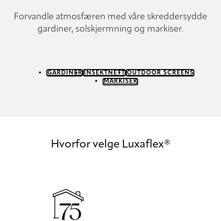
Forvandle atmosfæren med våre skreddersydde
gardiner, solskjermning og markiser.
GARDINER
INSEKTNETT
OUTDOOR SCREENS
MARKISER
Hvorfor velge Luxaflex®